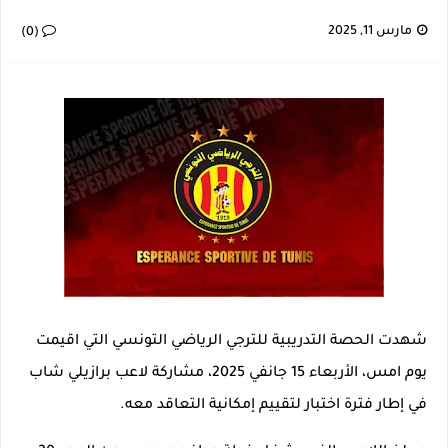
إصابة خطيرة لمحمد أمين بن عمر بعد اعتداء في سوسة والأمن يوقف أحد المعتدين
مارس 11, 2025
(0)
نجم اليونايتد يدعم حنبعل المجبري
كأس إفريقيا U20: المغرب وتونس في مواجهة نارية لحسم التأهل.. توقيت المباراة والقناة الناقلة لها
الرابطة المحترفة الأولى: برنامج مباريات الجولة 29
شهدت الحصة التدريبية للترجي الرياضي التونسي التي اقيمت
يوم امس، الأربعاء 15 جانفي 2025، مشاركة لاعب برازيلي شاب
في إطار فترة اختبار لتقييم إمكانية التعاقد معه.