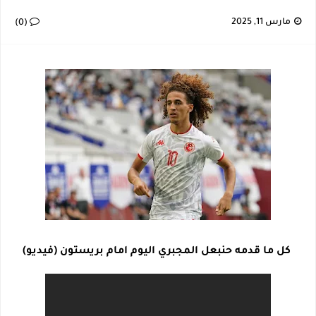
إصابة خطيرة لمحمد أمين بن عمر بعد اعتداء في سوسة والأمن يوقف أحد المعتدين
مارس 11, 2025
(0)
نجم اليونايتد يدعم حنبعل المجبري
كأس إفريقيا U20: المغرب وتونس في مواجهة نارية لحسم التأهل.. توقيت المباراة والقناة الناقلة لها
الرابطة المحترفة الأولى: برنامج مباريات الجولة 29
كل ما قدمه حنبعل المجبري اليوم امام بريستون (فيديو)