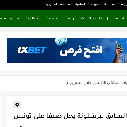
ئيسية
سياسة الخصوصية
اتفاقية الاستخدام
اتصل بنا
ية
مونديال قطر 2022
كرة افريقية
كرة عربية
كرة عالمية
ميركاتو
متف
 المنتظر من مباراة الذهاب في نهائي دوري أبطال أفريقيا؟
ن الاتحاد المنستيري والنادي الإفريقي
فريقي للتخلي عن موهبتها
لشعباني يكشف عن اهدافه المستقبلية
يات المنتخب التونسي خلال شهر جوان
هن على المباراة الحاسمة في دوري أبطال أوروبا!
 بعد اعتداء في سوسة والأمن يوقف أحد المعتدين
 السابق لبرشلونة يحل ضيفا على تونس