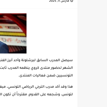
مارس 11, 2025
كأس إفريقيا U20: المغرب وتونس في مواجهة نارية لحسم التأهل.. توقيت المباراة والقناة الناقلة لها
الرابطة المحترفة الأولى: برنامج مبار
سيصل المدرب السابق لبرشلونة وأحد أبرز الفنيي
الشهر لحضور منتدى كروي ينظمه المدرب ثابت 
التونسيين ضمن فعاليات المنتدى.
هذا وقد أكد مدرب الترجي الرياضي التونسي، ميغي
لتونس، وشجعه على القدوم، مقترحاً أن تكون الز