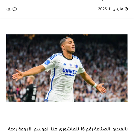
إصابة خطيرة لمحمد أمين بن عمر بعد اعتداء في سوسة والأمن يوقف أحد المعتدين
مارس 11, 2025
(0)
نجم اليونايتد يدعم حنبعل المجبري
كأس إفريقيا U20: المغرب وتونس في مواجهة نارية لحسم التأهل.. توقيت المباراة والقناة الناقلة لها
الرابطة المحترفة الأولى: برنامج مباريات الجولة 29
بالفيديو: الصناعة رقم 16 للعاشوري هذا الموسم !!! روعة روعة