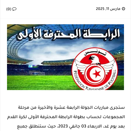
إصابة خطيرة لمحمد أمين بن عمر بعد اعتداء في سوسة والأمن يوقف أحد المعتدين
مارس 11, 2025
(0)
نجم اليونايتد يدعم حنبعل المجبري
كأس إفريقيا U20: المغرب وتونس في مواجهة نارية لحسم التأهل.. توقيت المباراة والقناة الناقلة لها
الرابطة المحترفة الأولى: برنامج مباريات الجولة 29
ستجرى مباريات الجولة الرابعة عشرة والأخيرة من مرحلة
المجموعات لحساب بطولة الرابطة المحترفة الأولى لكرة القدم
بعد يوم غد، الاربعاء 03 جانفي 2023، حيث ستنطلق جمبع