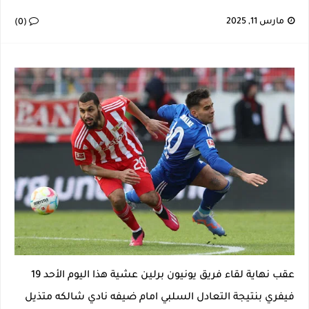
إصابة خطيرة لمحمد أمين بن عمر بعد اعتداء في سوسة والأمن يوقف أحد المعتدين
مارس 11, 2025
(0)
نجم اليونايتد يدعم حنبعل المجبري
كأس إفريقيا U20: المغرب وتونس في مواجهة نارية لحسم التأهل.. توقيت المباراة والقناة الناقلة لها
الرابطة المحترفة الأولى: برنامج مباريات الجولة 29
عقب نهاية لقاء فريق يونيون برلين عشية هذا اليوم الأحد 19
فيفري بنتيجة التعادل السلبي امام ضيفه نادي شالكه متذيل