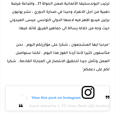
ترتيب البوندسليغا الألمانية ضمن الجولة 21 ، واضاعة فرصة
ذهبية من اجل الانفراد وحيدا في صدارة الدوري ، نشر يونيون
برلين فيديو ظهر فيه لاعبها الدولي التونسي عيسى العيدوني
حيث وجه من خلاله رسالة الى جماهير الفريق قائلا فيها:
"مرحبا ايها المشجعون ، شكرا على مؤازرتكم اليوم.. نحن
متأسفون كثيرا لأننا أردنا الفوز هذا اليوم.. لكننا سنواصل
العمل ونأمل جيدا لتحقيق الانتصار في المباراة القادمة.. شكرا
لكم على دعمكم"
View this post on Instagram
A post shared by 1. FC Union Berlin (@1.fcunion)