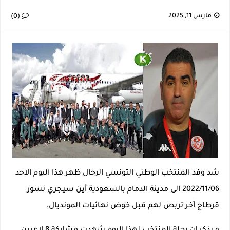
إصابة خطيرة لمحمد أمين بن عمر بعد اعتداء في سوسة والأمن يوقف أحد المعتدين
مارس 11, 2025
(0)
نجم اليونايتد يدعم حنبعل المجبري
كأس إفريقيا U20: المغرب وتونس في مواجهة نارية لحسم التأهل.. توقيت المباراة والقناة الناقلة لها
الرابطة المحترفة الأولى: برنامج مباريات الجولة 29
شد وفد المنتخب الوطني التونسي الرحال ظهر هذا اليوم الاحد
2022/11/06 الى مدينة الدمام بالسعودية أين سيجري نسور
قرطاج آخر تربص لهم قبل خوض نهائيات المونديال.