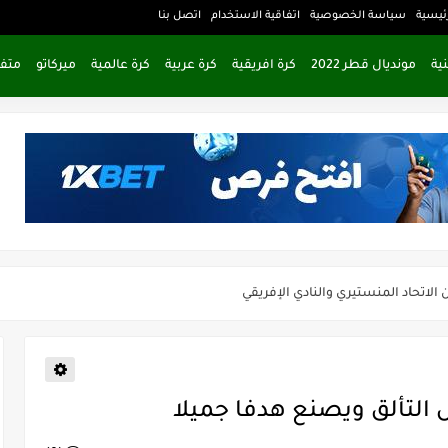
ئيسية
سياسة الخصوصية
اتفاقية الاستخدام
اتصل بنا
ية
مونديال قطر 2022
كرة افريقية
كرة عربية
كرة عالمية
ميركاتو
متف
 المنتظر من مباراة الذهاب في نهائي دوري أبطال أفريقيا؟
ن الاتحاد المنستيري والنادي الإفريقي
فريقي للتخلي عن موهبتها
لشعباني يكشف عن اهدافه المستقبلية
 التألق ويصنع هدفا جميلا
يات المنتخب التونسي خلال شهر جوان