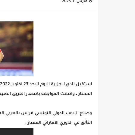
مارس 11, 2025
باريس سان جيرمان - الأرسنال: را
إصابة خطيرة لمحمد أمين بن عمر
نجم اليونايتد يدعم حنبعل المجبري
كأس إفريقيا U20: المغرب وتونس في مواجهة نارية لحسم التأهل.. توقيت المباراة والقناة الناقلة لها
الرابطة المحترفة الأولى: برنامج مبار
الممتاز ، وانتهت المواجهة بانتصار الفريق الضي
وصنع اللاعب الدولي التونسي فراس بالعربي ال
التألق في الدوري الاماراتي الممتاز ،