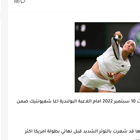
هن على المباراة الحاسمة في دوري أبطال أوروبا!
(0)
 بعد اعتداء في سوسة والأمن يوقف أحد المعتدين
يات الجولة 29
خسرت الايقونة التونسية انس جابر امس السبت 10 سبتمبر 2022 امام اللاعبة البولندية اغا شفيونتيك ضمن
ها قد شعرت بالتوتر الشديد قبل نهائي بطولة امريكا اكثر