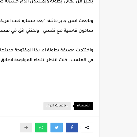
بكثير من نهائي بطولة ويمبلدون الذي خسرته كذ
وتابعت انس جابر قائلة: "بعد خسارة لقب امريكا
ساكون قاسية مع نفسي ، ولكنني اثق في نفسي 
واختتمت وصيفة بطولة امريكا المفتوحة حديثه
في الملعب ، كنت انتظر انتهاء المواجهة لاعانق 
الأقسام
رياضات اخرى