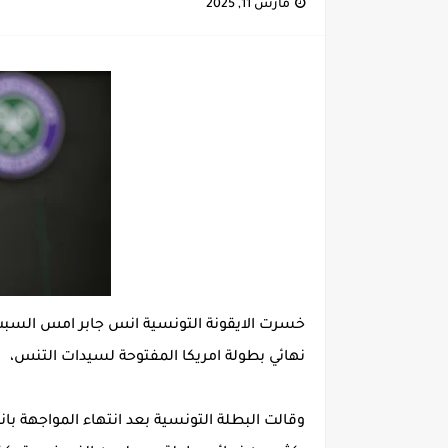
مارس 11, 2025
باريس سان جيرمان - الأرسنال: را
إصابة خطيرة لمحمد أمين بن عمر
نجم اليونايتد يدعم حنبعل المجبري
كأس إفريقيا U20: المغرب وتونس في مواجهة نارية لحسم التأهل.. توقيت المباراة والقناة الناقلة لها
الرابطة المحترفة الأولى: برنامج مبار
نهائي بطولة امريكا المفتوحة لسيدات التنس،
وقالت البطلة التونسية بعد انتهاء المواجهة بان